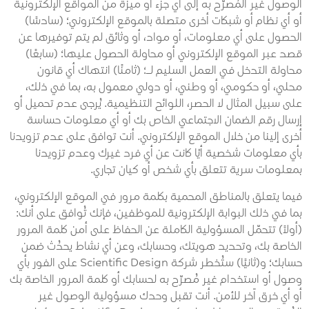
الوصول غير المُصرَّح به إلى أي جزء أو ميزة من المواقع الإلكترونية
أو أي نظام أو شبكات أخرى متصلة بالموقع الإلكتروني؛ (سادسًا)
الحصول على أي معلومات، أو مواد، أو وثائق لم يتم توفيرها عن
قصد عبر الموقع الإلكتروني أو محاولة الحصول عليها؛ (سابعًا)
محاولة التدخل في العمل السليم لـ؛ (ثامنًا) انتهاك أي قانون
محلي، أو حكومي، أو وطني، أو دولي معمول به، بما في ذلك،
على سبيل المثال لا الحصر، اللوائح التنظيمية. يُرجى عدم تحميل أو
إرسال رقم الضمان الاجتماعي الخاص بك أو أي معلومات حساسة
أخرى إلينا من خلال الموقع الإلكتروني. أنت توافق على عدم تزويدنا
بأي معلومات شخصية أيًا كانت عن أي فرد غيرك وعدم تزويدنا
بمعلومات سرية تتعلق بأي شخص أو كيان تجاري.
فيما يتعلق بالمناطق المحمية بكلمة مرور في الموقع الإلكتروني،
بما في ذلك البوابة الإلكترونية للموظفين، فإنك تُوافق على أنك:
(أولاً) تتحمّل المسؤولية الكاملة عن الحفاظ على أمن كلمة المرور
الخاصة بك، وتحديد هويتك، وحسابك، وعن أي نشاط يحدُث ضمن
حسابك؛ و(ثانيًا) ستُخطر شركة Scientific Design على الفور بأي
وصول أو استخدام غير مُصرّح به لحسابك أو كلمة المرور الخاصة بك
أو أي خرق آخر للأمن. أنت تقبل وحدك مسؤولية الوصول غير