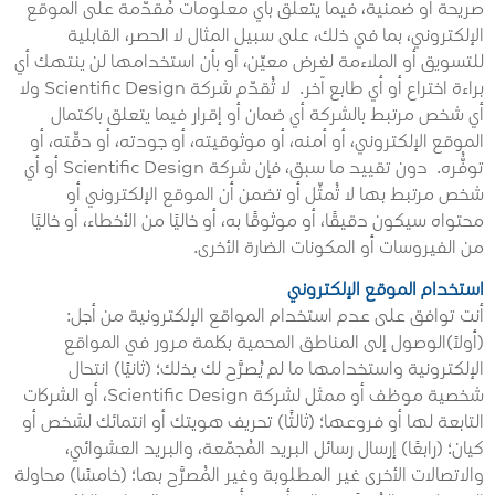
صريحة أو ضمنية، فيما يتعلق بأي معلومات مُقدَّمة على الموقع
الإلكتروني، بما في ذلك، على سبيل المثال لا الحصر، القابلية
للتسويق أو الملاءمة لغرض معيّن، أو بأن استخدامها لن ينتهك أي
براءة اختراع أو أي طابع آخر. لا تُقدّم شركة Scientific Design ولا
أي شخص مرتبط بالشركة أي ضمان أو إقرار فيما يتعلق باكتمال
الموقع الإلكتروني، أو أمنه، أو موثوقيته، أو جودته، أو دقّته، أو
توفُّره. دون تقييد ما سبق، فإن شركة Scientific Design أو أي
شخص مرتبط بها لا تُمثّل أو تضمن أن الموقع الإلكتروني أو
محتواه سيكون دقيقًا، أو موثوقًا به، أو خاليًا من الأخطاء، أو خاليًا
من الفيروسات أو المكونات الضارة الأخرى.
استخدام الموقع الإلكتروني
أنت توافق على عدم استخدام المواقع الإلكترونية من أجل:
(أولاً)
الوصول إلى المناطق المحمية بكلمة مرور في المواقع
الإلكترونية واستخدامها ما لم يُصرَّح لك بذلك؛
(ثانيًا) انتحال
شخصية موظف أو ممثل لشركة Scientific Design، أو الشركات
التابعة لها أو فروعها؛ (ثالثًا) تحريف هويتك أو انتمائك لشخص أو
كيان؛ (رابعًا) إرسال رسائل البريد المُجمّعة، والبريد العشوائي،
والاتصالات الأخرى غير المطلوبة وغير المُصرَّح بها؛ (خامسًا) محاولة