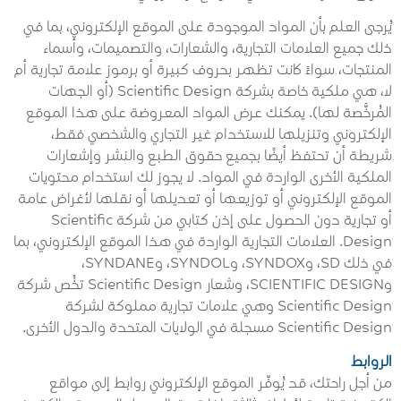
يُرجى العلم بأن المواد الموجودة على الموقع الإلكتروني، بما في
ذلك جميع العلامات التجارية، والشعارات، والتصميمات، وأسماء
المنتجات، سواءً كانت تظهر بحروف كبيرة أو برموز علامة تجارية أم
لا، هي ملكية خاصة بشركة Scientific Design (أو الجهات
المُرخَّصة لها). يمكنك عرض المواد المعروضة على هذا الموقع
الإلكتروني وتنزيلها للاستخدام غير التجاري والشخصي فقط،
شريطة أن تحتفظ أيضًا بجميع حقوق الطبع والنشر وإشعارات
الملكية الأخرى الواردة في المواد. لا يجوز لك استخدام محتويات
الموقع الإلكتروني أو توزيعها أو تعديلها أو نقلها لأغراض عامة
أو تجارية دون الحصول على إذن كتابي من شركة Scientific
Design. العلامات التجارية الواردة في هذا الموقع الإلكتروني، بما
في ذلك SD، وSYNDOX، وSYNDOL، وSYNDANE،
وSCIENTIFIC DESIGN، وشعار Scientific Design تخُص شركة
Scientific Design وهي علامات تجارية مملوكة لشركة
Scientific Design مسجلة في الولايات المتحدة والدول الأخرى.
الروابط
من أجل راحتك، قد يُوفّر الموقع الإلكتروني روابط إلى مواقع