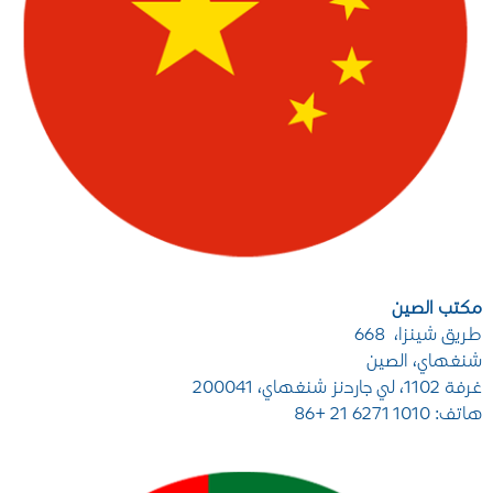
مكتب الصين
طريق شينزا، 668
شنغهاي، الصين
غرفة 1102، لي جاردنز شنغهاي، 200041
هاتف: 1010 6271 21 +86