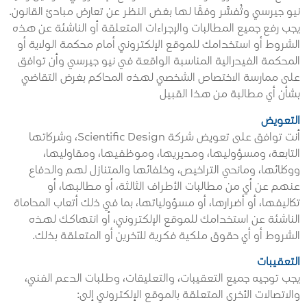
نيو جيرسي وتُفسَّر وفقًا لها بغض النظر عن تعارض مبادئ القانون.
يجب رفع جميع المطالبات والإجراءات المتعلقة أو الناشئة عن هذه
الشروط أو استخدامك للموقع الإلكتروني أمام محكمة الولاية أو
المحكمة الفيدرالية المناسبة الواقعة في نيو جيرسي وأن توافق
على ممارسة الاختصاص الشخصي لهذه المحاكم بغرض التقاضي
بشأن أي مطالبة من هذا القبيل
التعويض
أنت توافق على تعويض شركة Scientific Design، وشركاتها
التابعة، ومسؤوليها، ومديريها، وموظفيها، ومقاوليها،
ووكلائها، ومانحي التراخيص، وخلفائها والمتنازل لهم والدفاع
عنهم عن أي من مطالبات الأطراف الثالثة، أو مطالبها، أو
تكاليفها، أو أضرارها، أو مسؤولياتها، بما في ذلك أتعاب المحاماة
الناشئة عن استخدامك للموقع الإلكتروني، أو انتهاكك لهذه
الشروط أو أي حقوق ملكية فكرية للآخرين أو المتعلقة بذلك.
التعقيبات
يجب توجيه جميع التعقيبات، والتعليقات، وطلبات الدعم الفني،
والاتصالات الأخرى المتعلقة بالموقع الإلكتروني إلى: