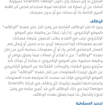
المُصرّح به إلى حسابك ولن تكون Scientific Design مسؤولة
أمامك عن أي خسارة قد تتكبّدها نتيجة استخدام شخص آخر لكلمة
المرور الخاصة بك أو حسابك مع أو بدون معرفتك.
الوظائف
يجوز لنا نشر الوظائف الشاغرة من وقتٍ لآخر على صفحة ”الوظائف“
بالموقع الإلكتروني. إذا رأيت إعلانًا عن وظيفة على الموقع
الإلكتروني ترغب في التقدم بطلب للحصول عليها، فيمكنك
تقديم معلوماتك إلينا لندرسها. يُرجى عدم تحميل أو إرسال رقم
الضمان الاجتماعي الخاص بك أو أي معلومات حساسة أخرى من خلال
صفحة “الوظائف”. نحن لا نُقدّم أي ضمانات فيما يتعلق بتوافر أي
وظيفة منشورة على الموقع الإلكتروني. لا يمكننا أن نعِدُك بأننا
سنُراجع جميع الطلبات والإرسالات المُقدَّمة عبر الموقع الإلكتروني.
عن طريق تزويدنا بالمعلومات من خلال صفحة “الوظائف” على
الموقع الإلكتروني، فإنك قد سمحت لنا بمراجعة هذه المعلومات
واستخدامها لتقييم ترشيحك لأي وظائف في شركة Scientific
Design (بما في ذلك الوظائف التي قد تُصبح متاحة في وقتٍ
لاحق) وللاتصال بك فيما يتعلق بهذه الوظائف.
تحديد المسؤولية